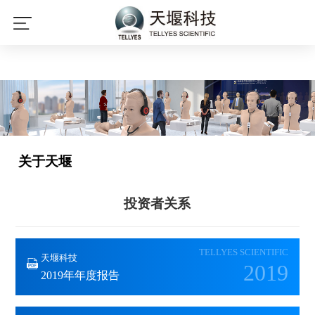
开云体育（中国）官方网站,KAIYUN
SPORTS
关于天堰
投资者关系
TELLYES SCIENTIFIC
天堰科技
2019
2019年年度报告