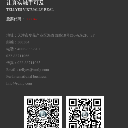
让真实触手可及
TELLYES VIRTUALLY REAL
股票代码 ：
833047
地址：天津市华苑产业区海泰西路18号西6-A座2F、3F
邮编：300384
电话：4006-355-510
022-83711066
传真：022-83711065
Email：tellyes@sonlp.com
For international business:
info@sonlp.com