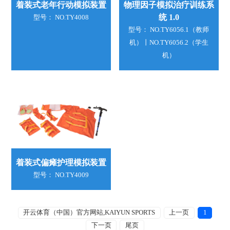
着装式老年行动模拟装置
物理因子模拟治疗训练系
统 1.0
型号： NO.TY4008
型号： NO.TY6056.1（教师
机）丨NO.TY6056.2（学生
机）
着装式偏瘫护理模拟装置
型号： NO.TY4009
开云体育（中国）官方网站,KAIYUN SPORTS
上一页
1
下一页
尾页