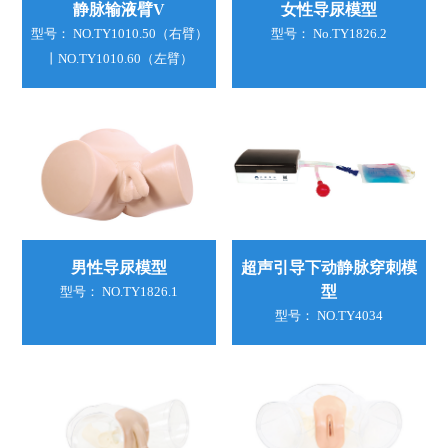
静脉输液臂V
女性导尿模型
型号： NO.TY1010.50（右臂）
型号： No.TY1826.2
丨NO.TY1010.60（左臂）
男性导尿模型
超声引导下动静脉穿刺模
型
型号： NO.TY1826.1
型号： NO.TY4034