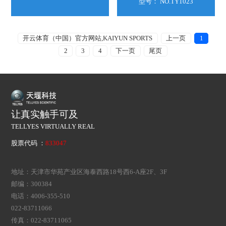
型号： NO.TY1023
开云体育（中国）官方网站,KAIYUN SPORTS
上一页
1
2
3
4
下一页
尾页
让真实触手可及
TELLYES VIRTUALLY REAL
股票代码 ：
833047
地址：天津市华苑产业区海泰西路18号西6-A座2F、3F
邮编：300384
电话：4006-355-510
022-83711066
传真：022-83711065