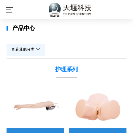
开云体育（中国）官方网站,KAIYUN
SPORTS
产品中心
查看其他分类
护理系列