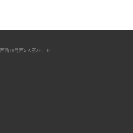
18号西6-A座2F、3F