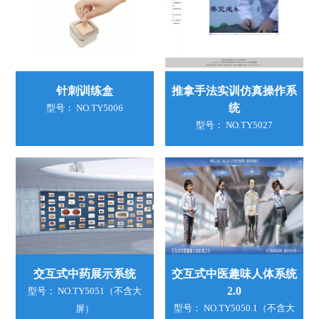
针刺训练盒
推拿手法实训仿真操作系
统
型号： NO.TY5006
型号： NO.TY5027
交互式中药展示系统
交互式中医趣味人体系统
2.0
型号： NO.TY5051（不含大
型号： NO.TY5050.1（不含大
屏）