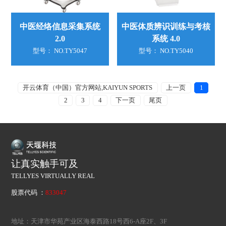
中医经络信息采集系统
中医体质辨识训练与考核
2.0
系统 4.0
型号： NO.TY5047
型号： NO.TY5040
开云体育（中国）官方网站,KAIYUN SPORTS
上一页
1
2
3
4
下一页
尾页
让真实触手可及
TELLYES VIRTUALLY REAL
股票代码 ：
833047
地址：天津市华苑产业区海泰西路18号西6-A座2F、3F