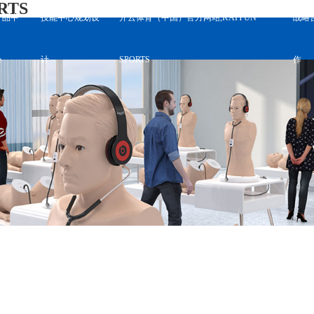
RTS
产品中
技能中心规划设
开云体育（中国）官方网站,KAIYUN
战略
心
计
SPORTS
作