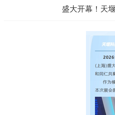
盛大开幕！天堰